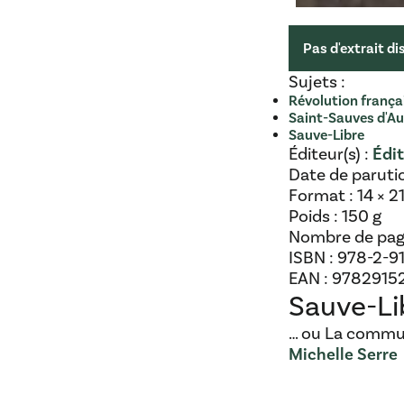
Pas d'extrait di
Sujets :
Révolution frança
Saint-Sauves d'A
Sauve-Libre
Éditeur(s) :
Édit
Date de paruti
Format :
14 × 2
Poids :
150 g
Nombre de pag
ISBN :
978-2-9
EAN :
9782915
Sauve-Li
… ou La commun
Michelle Serre