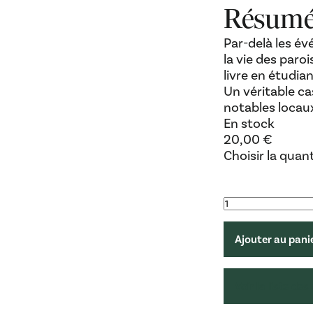
Résumé 
Par-delà les é
la vie des paro
livre en étudia
Un véritable ca
notables locaux
En stock
20,00
€
Choisir la quant
quantité
de
Sauve-
Libre
Ajouter au pani
Voir la liste de