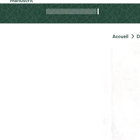
manuscrit
Rechercher
Accueil
D