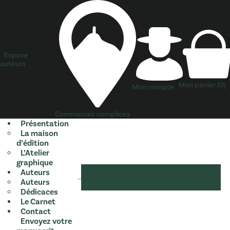
Espace
auteurs
Mon panier
(0)
Commentaire
*
Mon compte
Je suis
*
Note
*
Commerces complices
Présentation
La maison
Nom
*
d’édition
E-mail
*
L’Atelier
Site web
graphique
Auteurs
Enregistrer mon nom, mon e-mail et mon site 
LA BOUTIQUE DU COLPORTEUR
Auteurs
Dédicaces
Le Carnet
Contact
Envoyez votre