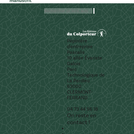
manuscrit
Rechercher
Pépinière
d'entreprise
Pascalis
10 allée Évariste
Galois
Parc
Technologique de
La Pardieu
63000
CLERMONT-
FERRAND
04 73 44 56 18
On reste en
contact !