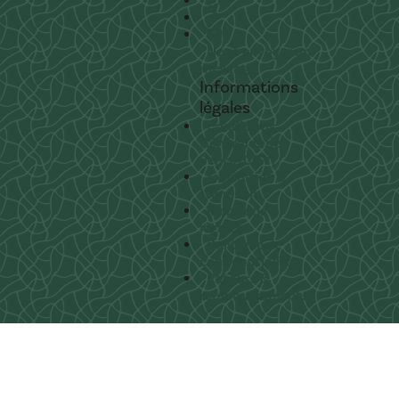
Nous envoyer un
message
Informations
légales
Conditions
Générales de
Vente (CGV)
Expédition &
Livraison
Mentions
légales
Politique de
confidentialité
Retours &
remboursements