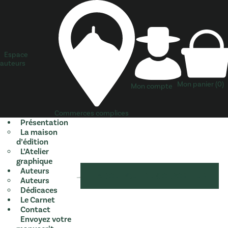
Espace
auteurs
Mon panier
(0)
Mon compte
Commerces complices
Présentation
La maison
d’édition
L’Atelier
graphique
Auteurs
LA BOUTIQUE DU COLPORTEUR
Auteurs
Dédicaces
Le Carnet
Contact
Envoyez votre