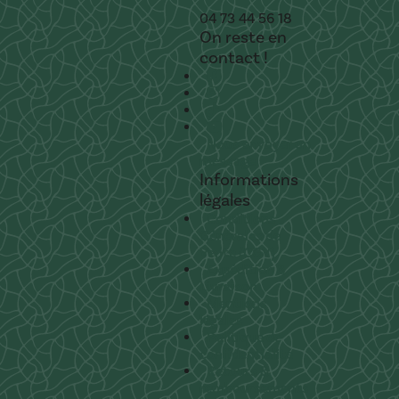
04 73 44 56 18
On reste en
contact !
Nous envoyer un
message
Informations
légales
Conditions
Générales de
Vente (CGV)
Expédition &
Livraison
Mentions
légales
Politique de
confidentialité
Retours &
remboursements