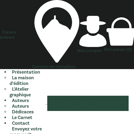
Espace
auteurs
Mon panier
(0)
Mon compte
Commerces complices
Présentation
La maison
d’édition
L’Atelier
graphique
Auteurs
LA BOUTIQUE DU COLPORTEUR
Auteurs
Dédicaces
Le Carnet
Contact
Envoyez votre