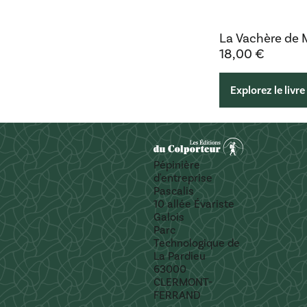
La Vachère de
18,00
€
Explorez le livre
Pépinière
d'entreprise
Pascalis
10 allée Évariste
Galois
Parc
Technologique de
La Pardieu
63000
CLERMONT-
FERRAND